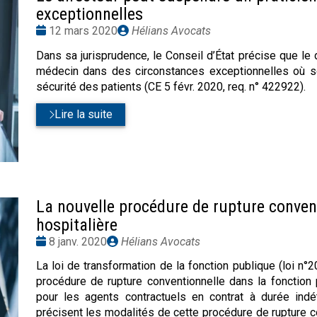
exceptionnelles
Date
Publié
12 mars 2020
Hélians Avocats
:
par
Dans sa jurisprudence, le Conseil d’État précise que le 
médecin dans des circonstances exceptionnelles où son
sécurité des patients (CE 5 févr. 2020, req. n° 422922).
Lire la suite
La nouvelle procédure de rupture conven
hospitalière
Date
Publié
8 janv. 2020
Hélians Avocats
:
par
La loi de transformation de la fonction publique (loi n°
procédure de rupture conventionnelle dans la fonction 
pour les agents contractuels en contrat à durée in
précisent les modalités de cette procédure de rupture c