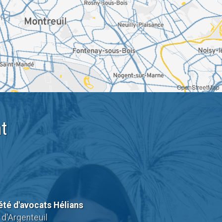
OpenStreetMap
t
été d'avocats Hélians
 d'Argenteuil