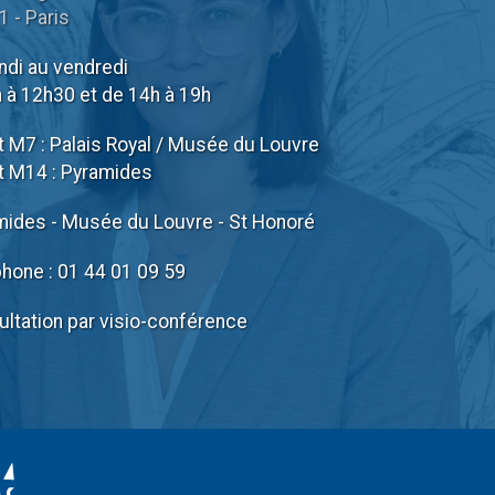
 - Paris
ndi au vendredi
 à 12h30 et de 14h à 19h
 M7 : Palais Royal / Musée du Louvre
t M14 : Pyramides
mides - Musée du Louvre - St Honoré
phone :
01 44 01 09 59
ltation par visio-conférence