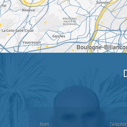
Nom
Télépho