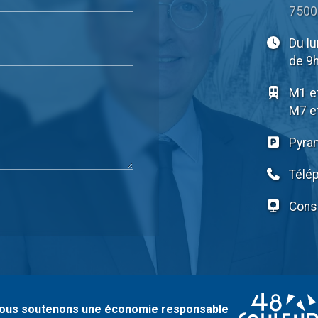
75001
Du lu
de 9h
M1 et
M7 e
Pyra
Télé
Consu
ous soutenons une économie responsable